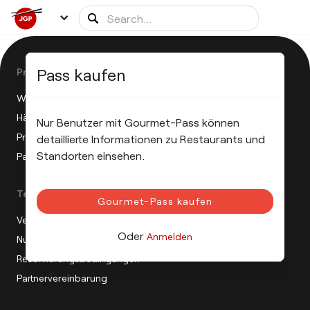
Pass kaufen
Product
Wie funktioniert die JGP?
Häufig gestellte Fragen
Nur Benutzer mit Gourmet-Pass können
Pressemitteilung
detaillierte Informationen zu Restaurants und
Standorten einsehen.
Partnerprogramm
Terms
Gourmet-Pass kaufen
Verkaufsbedingungen
Oder
Anmelden
Nutzungsbedingungen
Reservierungsbedingungen
Partnervereinbarung