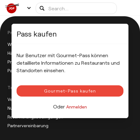
Pass kaufen
Product
Wie funktioniert die JGP?
Häufig gestellte Fragen
Nur Benutzer mit Gourmet-Pass können
Pressemitteilung
detaillierte Informationen zu Restaurants und
Standorten einsehen.
Partnerprogramm
Terms
Gourmet-Pass kaufen
Verkaufsbedingungen
Oder
Anmelden
Nutzungsbedingungen
Reservierungsbedingungen
Partnervereinbarung