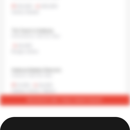
¥12,000
•
¥20,000
Autres
,
Kaiseki
The Tavern in Asakusa
Nishiasakusa, Taito city, Tokyo
¥2,000
Burger
,
Autres
Asakusa Sakaba Okamoto
Asakusa, Taito City, Tokyo
¥1,000
•
¥2,000
Izakaya
,
Autres
,
Yakitori
RÉSERVER UNE TABLE MAINTENANT