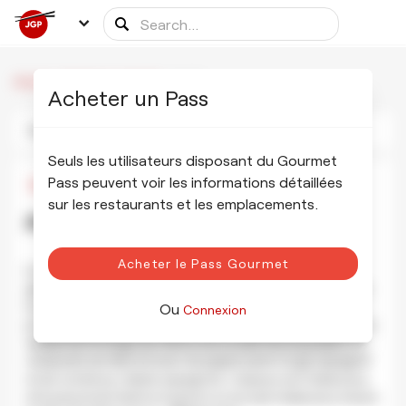
/
/
Amets
Accueil
Partenaires de table
Acheter un Pass
Photos
Informations
Calendrier
Seuls les utilisateurs disposant du Gourmet
Pass peuvent voir les informations détaillées
¥4,000
sur les restaurants et les emplacements.
Amets アメッツ
AFFICHER LES PHOTOS
Acheter le Pass Gourmet
Le restaurant espagnol Amets à Tokyo combine la
gastronomie espagnole classique avec des tapas basques
locales. Amets est un petit lieu chaleureux où vous pouvez
Ou
Connexion
profiter d'un dîner en soirée avec des spécialités uniques. La
salade de fromage de chèvre est un plat très populaire. Le
restaurant est décoré avec du papier peint rouge espagnol
et de nombreux objets espagnols. L'espace est chaleureux,
et le personnel réserve toujours un accueil chaleureux à leurs