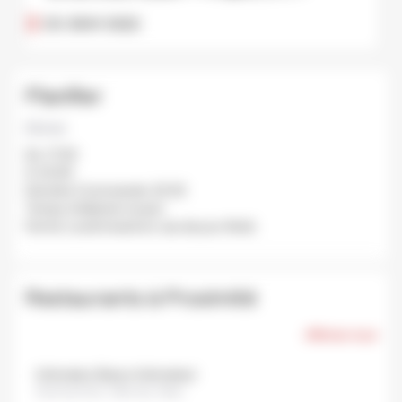
03-3841-3022
Planifier
Dinner
De: 17:30
À: 23:00
Dernière Commande: 22:30
Temps d'attente moyen:
Fermé: Lundi (mardi en cas de jour férié).
Restaurants à Proximité
Afficher tout
Ichimatsu (Saryo Ichimatsu)
Kaminarimon, Taito city, Tokyo