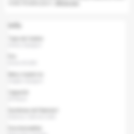
invités. N'oubliez pas d
...
Afficher plus
Info
Type de Cuisine
Autres
,
Espagnol
Prix
Dinner
¥4,000
Menu traduit en
Anglais, Espagnol
Capacité
20 Places
Systèmes de Paiement
Espèces
,
Carte de crédit
Fonctionnalités