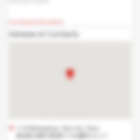
Réservation gratuite
Lire toutes les informations
Adresse et Contacts
1-1-12 Nishiasakusa, Taito City, Tokyo
東京都 台東区 西浅草 1-1-12 藤田ビル１Ｆ