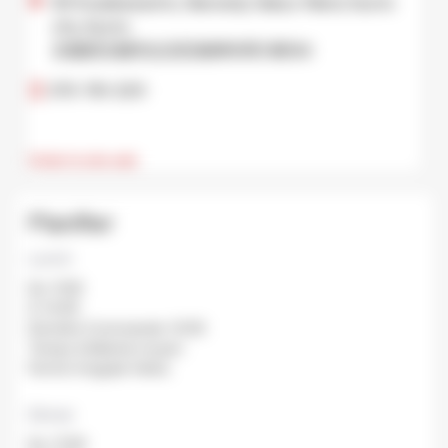
60 Kusakawacho, Nanzenji, Sakyo Ward, Kyoto
city, Kyoto
京都府京都市左京区南禅寺草川町60
075-761-2311
Visiter le site web
Planifier
Lunch
De: 11:00
À: 14:00
Dernière Commande: 13:00
Temps d'attente moyen:
Fermé: Irregular Verbs.
Dinner
De: 17:00