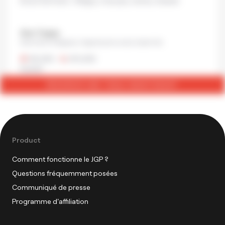
Boeuf de Kobe / Wagyu
,
Français
,
Autres
,
Kaiseki
Gion Tsujiya
Gionmachi Kitagawa, Higashiyama ward, Kyoto City
¥8,000
•
¥15,000
Kaiseki
RÉSERVER UNE TABLE MAINTENANT
Product
Comment fonctionne le JGP ?
Questions fréquemment posées
Communiqué de presse
Programme d'affiliation