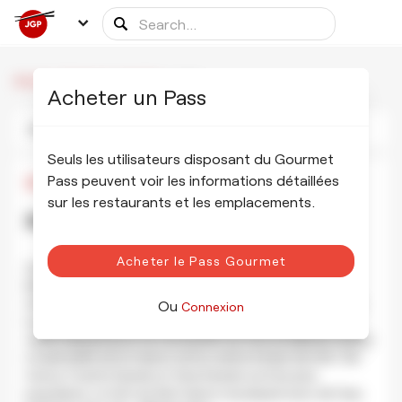
/
/
Junsei
Accueil
Partenaires de table
Acheter un Pass
Photos
Informations
Calendrier
Seuls les utilisateurs disposant du Gourmet
Pass peuvent voir les informations détaillées
¥3,000
•
¥6,000
sur les restaurants et les emplacements.
Junsei 南禅寺 順正
AFFICHER LES PHOTOS
Acheter le Pass Gourmet
Junsei est un restaurant Kaiseki spécialisé dans le tofu. Le
bâtiment, construit en 1839, était autrefois une école de
médecine et est inscrit comme site du patrimoine national.
Ou
Connexion
La salle à manger donne sur un jardin spectaculaire, un
cadre relaxant pour se concentrer sur une excellente cuisine.
La spécialité de la maison est la cuisine à base de tofu : les
menus Yodofu Kaiseki et Yuba Kaiseki sont les plus
populaires. Le tofu est fait maison et préparé avec de l'eau