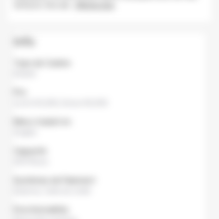
de Kyoto. Des sak
...
Afficher plus
Info
Type de Cuisine
Kaiseki
Prix
Lunch
¥3,000,
Dinner
¥6,000
Menu traduit en
Anglais
Capacité
200 Places
Systèmes de Paiement
Espèces
,
Carte de crédit
Fonctionnalités