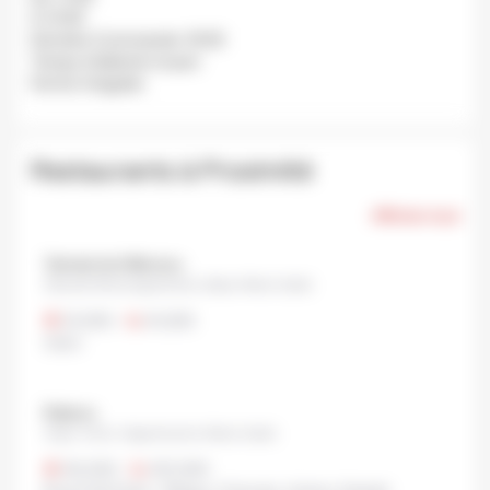
À: 21:00
Dernière Commande: 19:00
Temps d'attente moyen:
Fermé: Irrégulier.
Restaurants à Proximité
Afficher tout
Yamamoto Menzou
Okazaki Minamigoshocho, Sakyo Ward, Kyoto
¥1,000
•
¥1,000
Udon
Kakyou
Jingu-michi, Higashiyama Ward, Kyoto
¥6,000
•
¥15,000