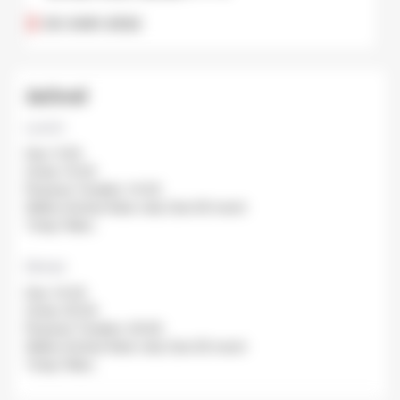
03-3461-2032
Jadwal
Lunch
Dari: 11:30
Untuk: 14:30
Pesanan Terakhir: 14:30
Waktu Antrian Rata-rata: Dari 20 menit
Tutup: Rabu.
Dinner
Dari: 14:30
Untuk: 20:30
Pesanan Terakhir: 20:00
Waktu Antrian Rata-rata: Dari 20 menit
Tutup: Rabu.