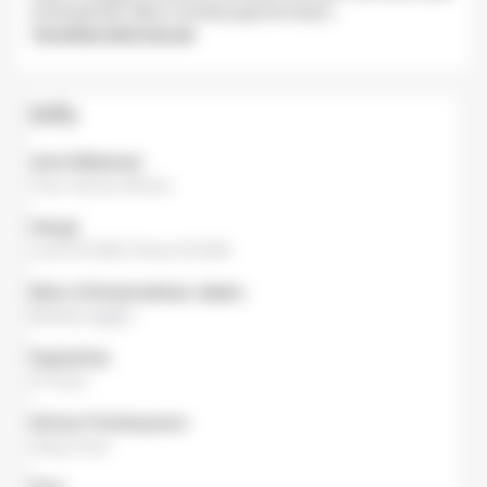
di tempat lain. Menu mereka juga termasuk
...
Tampilkan lebih banyak
Info
Jenis Makanan
Cina
,
Gyoza
,
Ramen
Harga
Lunch
¥1,000,
Dinner
¥1,000
Menu Diterjemahkan dalam
Bahasa inggris
Kapasitas
27 Kursi
Sistem Pembayaran
Uang Tunai
Fitur