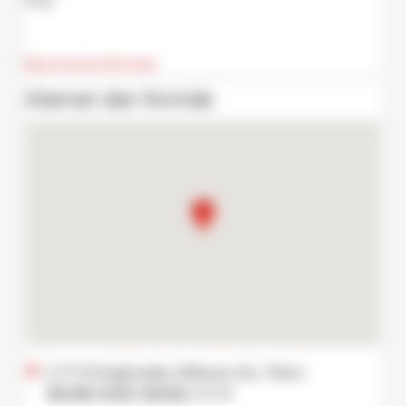
Baca semua informasi
Alamat dan Kontak
2-17-6 Dogenzaka, Shibuya city, Tokyo
東京都 渋谷区 道玄坂 2-17-6