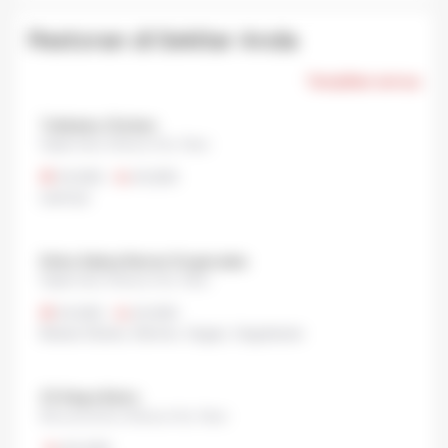
Restoran di Sekitar Anda
Tampilkan semua
Tokikatsu Chicken
Dogenzaka, Shibuya City, Tokyo
¥1,000
•
¥1,000
Lainnya
Sinbu Sakiya Ramen Dogenzaka
Dogenzaka, Shibuya City, Tokyo
¥1,000
•
¥1,000
Bebas Gluten
,
Ramen
,
Vegan
,
Vegetarian
35 Steps Bistro
Maruyamacho, Shibuya City, Tokyo