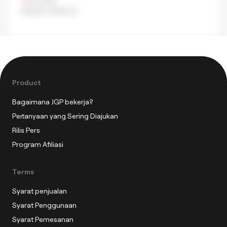
¥3,000
Izakaya
,
Seafood
Product
Bagaimana JGP bekerja?
Pertanyaan yang Sering Diajukan
Rilis Pers
Program Afiliasi
Terms
Syarat penjualan
Syarat Penggunaan
Syarat Pemesanan