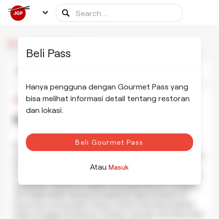
/
/
Kiraku
Beranda
Rekan Makan
Beli Pass
Foto-foto
Informasi
Jadwal
Hanya pengguna dengan Gourmet Pass yang
bisa melihat informasi detail tentang restoran
¥1,000
•
¥1,000
dan lokasi.
Kiraku 喜楽
TAMPILKAN FOTO
Beli Gourmet Pass
Kiraku adalah Ramen tertua di area Shibuya dan salah satu
yang tertua di Tokyo. Terletak di distrik lampu merah. Jalanan
bising dan kuno, tetapi Kiraku adalah tempat yang nyaman
Atau
Masuk
di mana Anda dapat bersantai sambil menikmati Chukamen
yang lezat. Chukamen adalah nama gaya Ramen Tiongkok
asli, tetapi ketika Jepang mengadopsi gaya tersebut, ia
berevolusi seiring waktu. Bahan-bahan lokal ditambahkan.
Itulah mengapa Chukamen di Kikaru unik dan sulit ditemukan