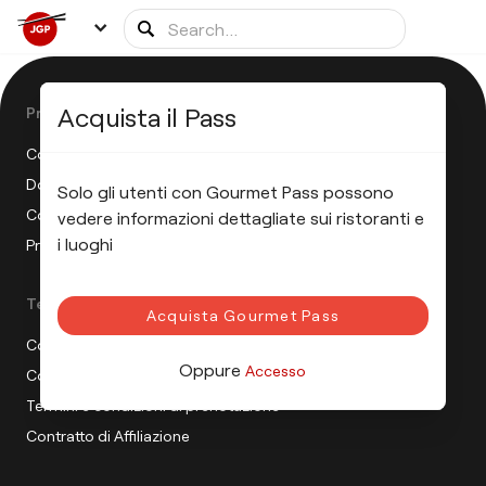
Acquista il Pass
Product
Come funziona il JGP?
Domande Frequenti
Solo gli utenti con Gourmet Pass possono
Comunicato Stampa
vedere informazioni dettagliate sui ristoranti e
i luoghi
Programma Di Affiliazione
Terms
Acquista Gourmet Pass
Condizioni di vendita
Oppure
Accesso
Condizioni di utilizzo
Termini e condizioni di prenotazione
Contratto di Affiliazione