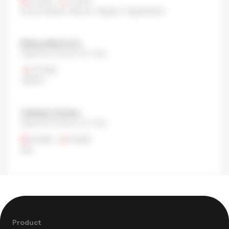
¥1,000
•
¥1,000
Senza Glutine
,
Ramen
,
Vegano
,
Vegetariano
Shibuya Morimoto
Dogenzaka, Shibuya City, Tokyo
¥3,000
Yakitori
Tokikatsu Chicken
Dogenzaka, Shibuya City, Tokyo
¥1,000
•
¥1,000
Altri
Product