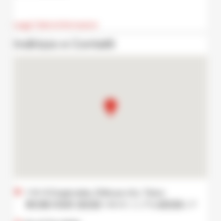
Leggi Tutte le Informazioni
Indirizzo e Contatti
1-14-9 Dogenzaka, Shibuya city, Tokyo
東京都 渋谷区 道玄坂 1-14-9 ソシアル道玄坂１Ｆ