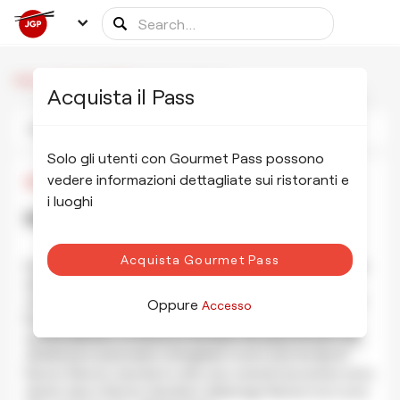
/
/
Hayashi Ramen
Home
Ristoranti Affiliati
Acquista il Pass
Foto
Informazioni
Programma
Solo gli utenti con Gourmet Pass possono
vedere informazioni dettagliate sui ristoranti e
¥1,000
i luoghi
Hayashi Ramen はやし ラーメン
Visualizza Foto
Acquista Gourmet Pass
Hayashi Ramen: una vera perla per gli amanti del Ramen. Sin
dalla sua apertura nel 2003, ha sempre attirato moltissimi
clienti disposti a fare la coda pur di gustare uno dei migliori
Oppure
Accesso
Ramen della città. Hayashi-san e la moglie gestiscono
questa attività a conduzione familiare da quasi 20 anni. Sul
distributore automatico di biglietti ci sono solo tre tipi di
Ramen (Ramen standard e altre due varianti) da sinistra verso
destra: tipico Ramen standard, Ajitamago Ramen (con uova