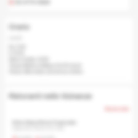
03-3770-9029
Orario
Lunch
Da: 11:30
A: 15:30
Ultimo Ordine: 15:00
Tempo Medio di Attesa: Da 30 minuti
Chiuso: Mercoledi, domenica e festivi..
Ristoranti nelle Vicinanze
Mostra tutto
Sinbu Sakiya Ramen Dogenzaka
Dogenzaka, Shibuya City, Tokyo