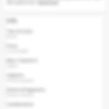
alla coque) al cent
...
Mostra di più
Info
Tipo di Cucina
Ramen
Prezzi
Lunch
¥1,000
Menu Tradotto In
Inglese
Capienza
10 Posti a Sedere
Sistemi di Pagamento
Denaro contante
Caratteristiche