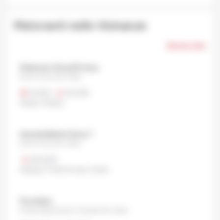
Ristoranti nelle Vicinanze
Mostra tutto
Shabusen Ginza B2 shop
Ginza, Chuo City, Tokyo
¥1,000
•
¥3,000
Shabu-Shabu
Haneda Market Ginza 7
Ginza, Chuo city, Tokyo
¥10,000
Izakaya
,
Frutti di mare
,
Sushi
Ponchiken
Kanda Ogawamachi, Chiyoda City, Tokyo