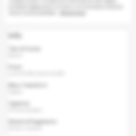
vongole e pollo. I noodle sono forniti da uno dei migliori
produttori giapponesi e il modo in cui è servita la ciotola di
ramen incarna perfettam
...
Mostra di più
Info
Tipo di Cucina
Ramen
Prezzi
Lunch
¥1,000,
Dinner
¥1,000
Menu Tradotto In
Inglese
Capienza
15 Posti a Sedere
Sistemi di Pagamento
Denaro contante