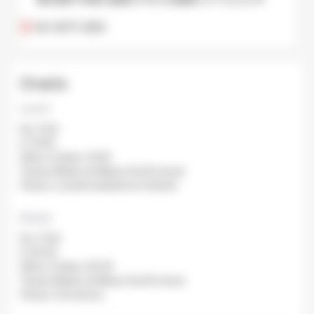
03-3571-2123
Orario
Lunch
Da: 11:30
A: 15:00
Ultimo Ordine: 15:00
Tempo Medio di Attesa: Da 20 minuti
Chiuso: Lunedi (martedi se è festivi).
Dinner
Da: 17:30
A: 20:30
Ultimo Ordine: 20:30
Tempo Medio di Attesa: Da 20 minuti
Chiuso: Domenica..