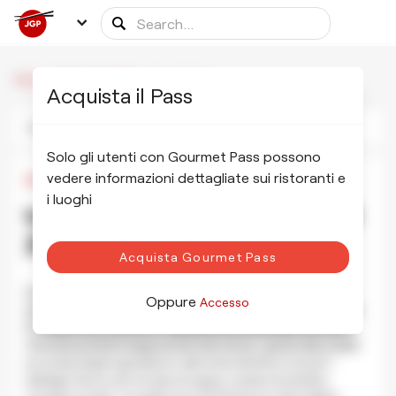
/
/
Mugi To Olive
Home
Ristoranti Affiliati
Acquista il Pass
Foto
Informazioni
Programma
Solo gli utenti con Gourmet Pass possono
vedere informazioni dettagliate sui ristoranti e
¥1,000
•
¥1,000
i luoghi
Mugi To Olive むぎとオリーブ 銀座
店
Visualizza Foto
Acquista Gourmet Pass
Questo locale è ubicato nel cuore di Ginza, proprio alle
Oppure
Accesso
spalle del moderno ed elegante centro commerciale Ginza
Six. Nato solo nel 2014, è rapidamente diventato uno dei
ristoranti preferiti degli amanti del ramen, grazie alla scelta
accurata degli ingredienti e alla straordinaria cura per i
dettagli. Serve solo tre tipi di zuppa, a base di sardine,