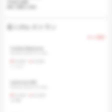
平均待ち時間:
閉店: 日曜日と祝日.
近くのレストラン
すべて表示
Tonkatsu Masamune
Akasaka, Minato City, Tokyo
¥1,000
•
¥1,000
トンカツ
Cantine ALI-BAB
Akasaka, Minato City, Tokyo
¥1,300
•
¥4,000
その他