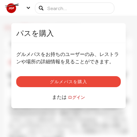
/
/
Le Petit Tonneau
ホーム
食事のパートナー
パスを購入
写真
情報
スケジュール
グルメパスをお持ちのユーザーのみ、レストラ
ンや場所の詳細情報を見ることができます。
¥1,000
•
¥6,000
Le Petit Tonneau ル・プティ・トノ
グルメパスを購入
ー 虎ノ門店
写真を表示
または
ログイン
フランスで見かけるような雰囲気、装飾、そしてもちろん料理
が楽しめるフレンチレストランをお探しの方は、Le Petit
Tonneauがおすすめです。東京に住むフランス人コミュニテ
ィの人々もよく訪れます。Le Petit Tonneauは、パリで見つけ
ることができるビストロそのもので、東京の中心地に位置して
います。このレストランでは、フランス料理のクラシックな料