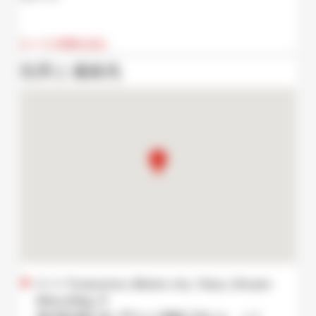
すべての情報を読む
住所と連絡先
2−1−1 Toranomon, Minato city, Tokyo, Shosen
Mitsui Bldg. 1F