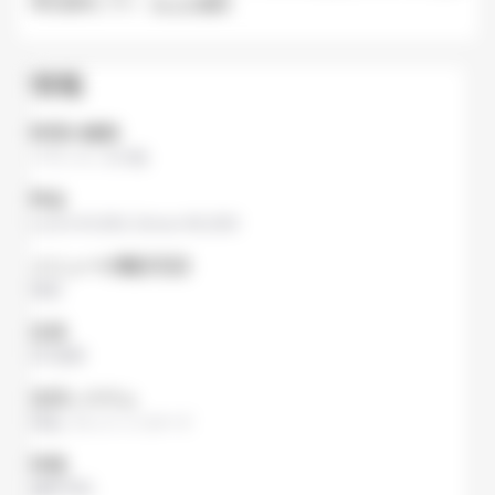
理を提供してい
...
もっと表示
情報
料理の種類
フランス
,
その他
料金
Lunch
¥1,000,
Dinner
¥6,000
メニューの翻訳言語
英語
定員
90 座席
決済システム
現金
,
クレジットカード
特徴
無料予約