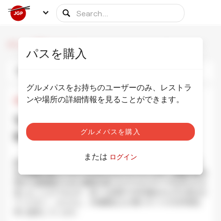
/
/
Tempurakushi Yamamotoya Shinjuku Gyoen
ホーム
食事のパートナー
パスを購入
写真
情報
スケジュール
グルメパスをお持ちのユーザーのみ、レストラ
ンや場所の詳細情報を見ることができます。
¥1,500
•
¥4,000
Tempurakushi Yamamotoya
グルメパスを購入
Shinjuku Gyoen 天ぷら串 山本家
写真を表示
または
ログイン
新宿御苑の前にあるテンプラ串や 山本屋は、カジュアルで手
頃な価格の新しいタイプの天ぷらレストランです。四国の徳島
県から直接届けられた素材を使ったクリエイティブな天ぷらを
楽しむことができます。様々な前菜で日本酒好きな方を喜ばせ
てください。もちろん、20種類以上の選りすぐりの日本酒を
常に提供しています。