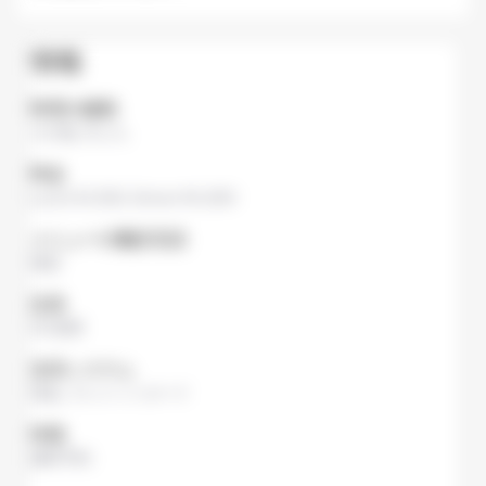
情報
料理の種類
その他
,
天ぷら
料金
Lunch
¥1,500,
Dinner
¥4,000
メニューの翻訳言語
英語
定員
50 座席
決済システム
現金
,
クレジットカード
特徴
無料予約