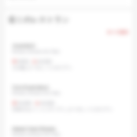
近くのレストラン
すべて表示
＆sandwich
Shinjuku, Shinjuku city, Tokyo
¥500
•
¥1,000
その他
,
ビーガン
,
ベジタリアン
Curry Kusamakura
Shinjuku, Shinjuku City, Tokyo
¥1,000
•
¥1,000
日本のカレー
,
インディアン
,
ビーガン
,
ベジタリアン
Hakata Tenjin Shinjuku
Shinjuku, Shinjuku City, Tokyo