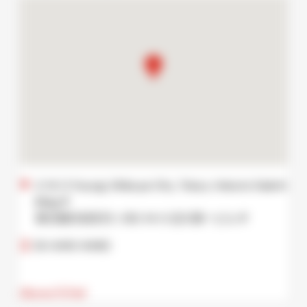
2-14-3 Yoyogi, Shibuya City, Tokyo, Hokuto Daiichi
Bldg 1F
東京都渋谷区代々木2-14-3 北斗第一ビル 1F
03-6413-8480
เยี่ยมชมเว็บไซต์