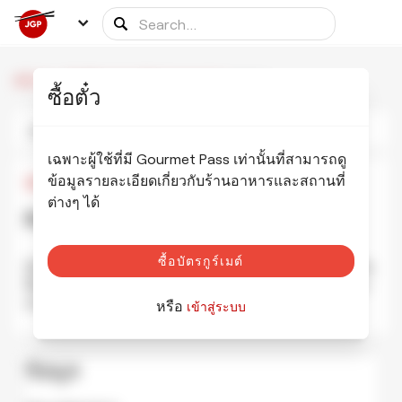
/
/
Fuunji
หน้าแรก
พันธมิตรแห่งการรับประทานอาหาร
ซื้อตั๋ว
รูปภาพ
ข้อมูล
ตารางเวลา
เฉพาะผู้ใช้ที่มี Gourmet Pass เท่านั้นที่สามารถดู
ข้อมูลรายละเอียดเกี่ยวกับร้านอาหารและสถานที่
¥850
•
¥850
ต่างๆ ได้
Fuunji 風雲児 新宿本店
แสดงรูปภาพ
ซื้อบัตรกูร์เมต์
นี่เป็นหนึ่งในร้านราเมนที่มีชื่อเสียงที่สุดในญี่ปุ่น ที่มื้อกลางวันหรือ
มื้อเย็น คิวอาจจะยาวถึงมุมของถนน อาหารยอดนิยมที่สุดของพวง
ทรงของ Fuunji คือ สปาเก็ตตี้สุดพิเศษที่มีชื่อเ�
...
แสดงเพิ่มเติม
หรือ
เข้าสู่ระบบ
ข้อมูล