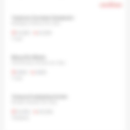
แสดงทั้งหมด
Tsukemen Gonokami Seisakusho
Sendagaya, Shibuya City, Tokyo
¥1,000
•
¥1,000
ราเมง
Menya Sho Minato
Nishishinjuku, Shinjuku city, Tokyo
¥800
•
¥800
ราเมง
Tempura Funabashiya Honten
Shinjuku, Shinjuku City, Tokyo
¥1,000
•
¥5,000
Tempura