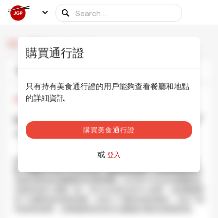
/
/
Le Petit Tonneau
首頁
用餐夥伴
購買通行證
照片
資訊
排程
只有持有美食通行證的用戶能夠查看餐廳和地點
的詳細資訊
¥1,000
•
¥6,000
Le Petit Tonneau ル・プティ・トノ
購買美食通行證
ー 虎ノ門店
顯示照片
或
登入
如果您正在尋找一家氛圍、裝飾和食物都像法國一樣的法式餐
廳，那麼Le Petit Tonneau是一個很好的選擇。您也會發現許多
在東京居住的法國僑民在這裡用餐。Le Petit Tonneau就像您在
巴黎找到的小酒館一樣，但它位於東京的中心地帶。這家餐廳帶
來了法國美食的經典菜餚，但加入了獨特的創意概念。別忘了要
求他們的酒單，您將能夠找到來自法國最好酒莊的精選美酒。