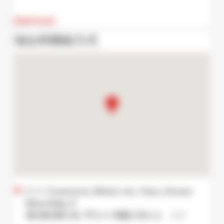
閱讀所有資訊
地址和聯絡方式
2−1−1 Toranomon, Minato city, Tokyo, Shosen
Mitsui Bldg. 1F
東京都 港区 虎ノ門 2-1-1 商船三井ビル １Ｆ