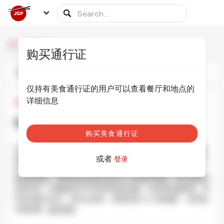
/
/
Sushi Noike
首页
用餐伙伴
购买通行证
照片
信息
日程安排
仅持有美食通行证的用户可以查看餐厅和地点的
详细信息
¥2,000
•
¥4,000
Sushi Noike 乃池
显示照片
购买美食通行证
Noike寿司餐厅非常受欢迎，特别受当地人和一些名人喜爱。老
或者
板兼厨师Noike Kozo，现年90岁，每天独自前往市场购买新鲜
登录
鱼。这家餐厅成立于1965年，他的鳗鱼寿司很快就受到了许多
顾客的赞赏。那里的味道是传统的江户前寿司风格，经过师傅的
训练学会，并确保他从不在寿司饭里加糖，只使用红醋和盐。寿
司的质量非常好，性价比更高。招牌菜是“江户前鳗鳗”，是用盐
水鳗鱼�
...
显示更多