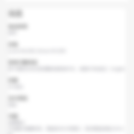
信息
食品种类
寿司
价格
Lunch
¥2,000,
Dinner
¥4,000
菜单已翻译成
将下面的文本从英语翻译成简体中文，保留HTML标记：English
容量
45 座位
支付系统
现金
功能
免费预订
可选预订晚餐时间。需提前48小时预订。取消需提前最少24小