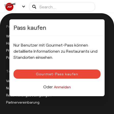
Pass kaufen
Product
Wie funktioniert die JGP?
Häufig gestellte Fragen
Nur Benutzer mit Gourmet-Pass können
Pressemitteilung
detaillierte Informationen zu Restaurants und
Standorten einsehen.
Partnerprogramm
Terms
Gourmet-Pass kaufen
Verkaufsbedingungen
Oder
Anmelden
Nutzungsbedingungen
Reservierungsbedingungen
Partnervereinbarung