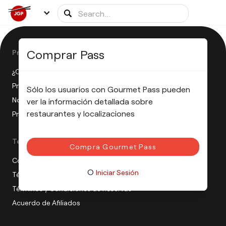
Comprar Pass
Product
¿Cómo funciona el JGP?
Preguntas Frecuentes
Sólo los usuarios con Gourmet Pass pueden
Notas de Prensa
ver la información detallada sobre
restaurantes y localizaciones
Programa de afiliados
Terms
Compra Gourmet Pass
Condiciones de venta
O
Iniciar Sesión
Términos de Uso
Términos y Condiciones de Reservas
Acuerdo de Afiliados